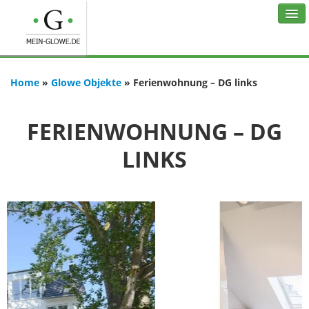
STARTSEITE
Home
»
Glowe Objekte
»
Ferienwohnung – DG links
FERIENOBJEKTE
AKTIVITÄTEN
FERIENWOHNUNG – DG
BLOG
LINKS
KONTAKT