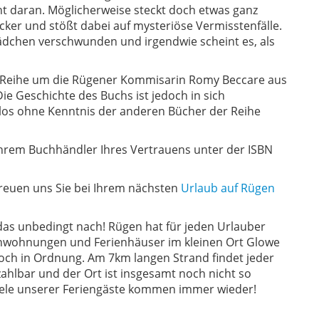
t daran. Möglicherweise steckt doch etwas ganz
ocker und stößt dabei auf mysteriöse Vermisstenfälle.
Mädchen verschwunden und irgendwie scheint es, als
r Reihe um die Rügener Kommisarin Romy Beccare aus
Die Geschichte des Buchs ist jedoch in sich
los ohne Kenntnis der anderen Bücher der Reihe
 Ihrem Buchhändler Ihres Vertrauens unter der ISBN
reuen uns Sie bei Ihrem nächsten
Urlaub auf Rügen
das unbedingt nach! Rügen hat für jeden Urlauber
ienwohnungen und Ferienhäuser im kleinen Ort Glowe
 noch in Ordnung. Am 7km langen Strand findet jeder
ahlbar und der Ort ist insgesamt noch nicht so
iele unserer Feriengäste kommen immer wieder!